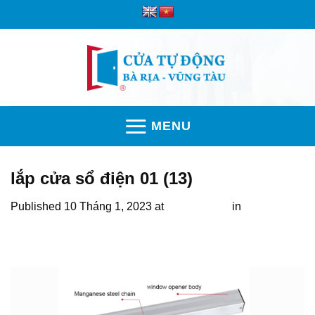
Skip
to
content
MENU
lắp cửa sổ điện 01 (13)
Published
10 Tháng 1, 2023
at
1920 × 1080
in
Cửa sổ tự
động sản xuất theo công nghệ Đức, giá 2,8 triệu/ bộ, bảo
hành 2 năm