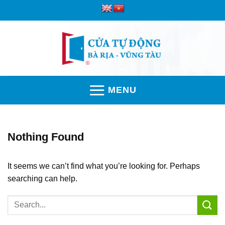
Skip
to
content
MENU
Nothing Found
It seems we can’t find what you’re looking for. Perhaps
searching can help.