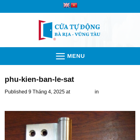
Skip
to
content
MENU
phu-kien-ban-le-sat
Published
9 Tháng 4, 2025
at
512 × 512
in
Bản lề – Phụ
kiện hỗ trợ hệ cửa cổng tự động vận hành quan trọng