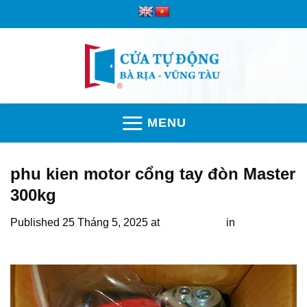
Skip
to
content
MENU
phu kien motor cổng tay đòn Master
300kg
Published
25 Tháng 5, 2025
at
1080 × 1080
in
Motor bạt
xếp 400kg chính hãng giá chỉ 2,5 triệu đồng