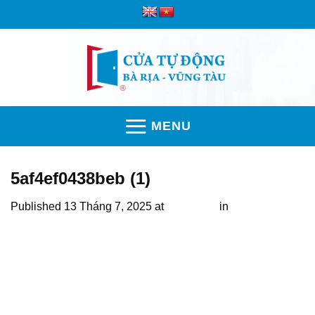
Skip
to
content
MENU
5af4ef0438beb (1)
Published
13 Tháng 7, 2025
at
800 × 800
in
Bộ cảm biến
an toàn cửa cổng (nhập khẩu Nhật Bản)