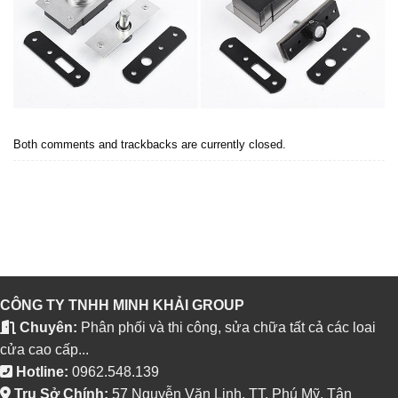
Both comments and trackbacks are currently closed.
←
Previous
Next
→
CÔNG TY TNHH MINH KHẢI GROUP
Chuyên:
Phân phối và thi công, sửa chữa tất cả các loai
cửa cao cấp...
Hotline:
0962.548.139
Trụ Sở Chính:
57 Nguyễn Văn Linh, TT. Phú Mỹ, Tân