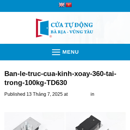
Skip
to
content
MENU
Ban-le-truc-cua-kinh-xoay-360-tai-
trong-100kg-TD630
Published
13 Tháng 7, 2025
at
756 × 333
in
Bản lề cổng
xoay