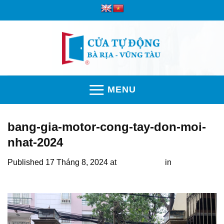
Skip
to
content
MENU
bang-gia-motor-cong-tay-don-moi-
nhat-2024
Published
17 Tháng 8, 2024
at
2560 × 1920
in
Bảng giá
motor cổng tay đòn mới nhất 2026