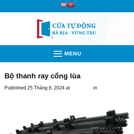
Skip
to
content
MENU
Bộ thanh ray cổng lùa
Published
25 Tháng 8, 2024
at
510 × 291
in
Bảng giá phụ
kiện motor cổng mới nhất 2026