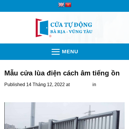
Skip
to
content
MENU
Mẫu cửa lùa điện cách âm tiếng ồn
Published
14 Tháng 12, 2022
at
500 × 365
in
Báo giá cửa
cổng tự động chất lượng hàng chính hãng