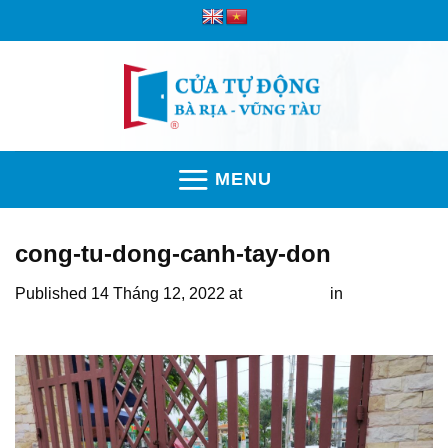
Skip
to
content
MENU
cong-tu-dong-canh-tay-don
Published
14 Tháng 12, 2022
at
1280 × 960
in
Báo giá
cửa cổng tự động chất lượng hàng chính hãng