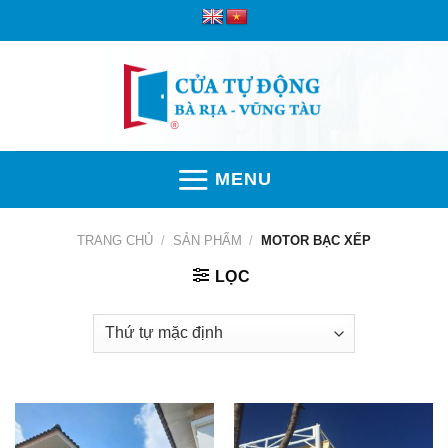
Skip
to
content
MENU
TRANG CHỦ
/
SẢN PHẨM
/
MOTOR BẠC XẾP
LỌC