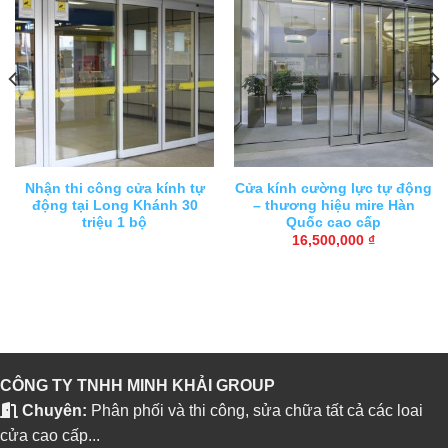
Nhận thi công cửa kính tự
Cửa kính cường lực tự động
động tại Long Khánh 30
– thương hiệu mire Hàn
triệu 1 bộ
Quốc cao cấp
16,500,000
₫
CÔNG TY TNHH MINH KHẢI GROUP
Chuyên:
Phân phối và thi công, sửa chữa tất cả các loai
cửa cao cấp...