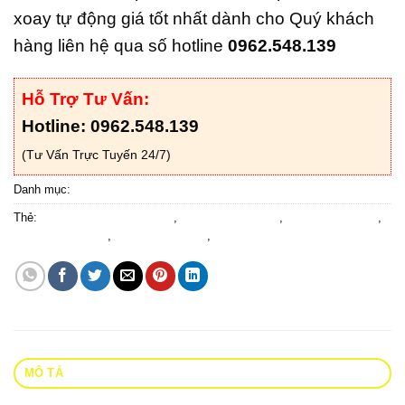
xoay tự động giá tốt nhất dành cho Quý khách
hàng liên hệ qua số hotline
0962.548.139
Hỗ Trợ Tư Vấn:
Hotline: 0962.548.139
(Tư Vấn Trực Tuyến 24/7)
Danh mục:
Cửa Kính Tự Động
Thẻ:
báo giá cửa xoay 2 chiều
,
cửa kính trục xoay
,
cửa xoay 2 chiều
,
giá cửa kính xoay
,
giá cửa xoay tròn
,
lắp đặt cửa xoay tròn
MÔ TẢ