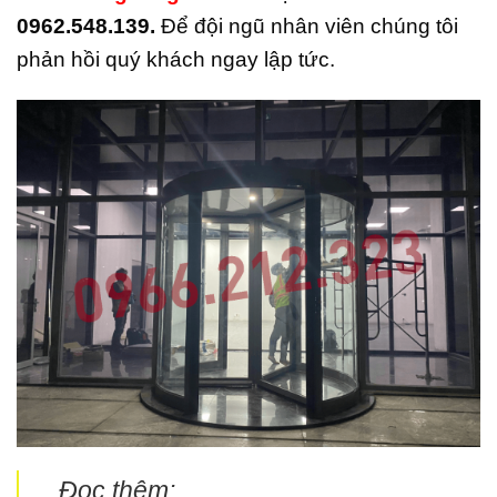
0962.548.139.
Để đội ngũ nhân viên chúng tôi
phản hồi quý khách ngay lập tức.
Đọc thêm: