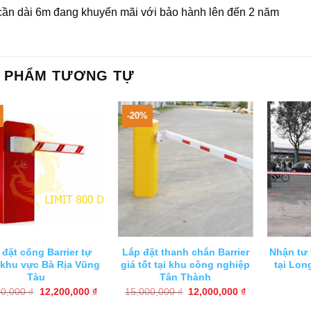
 cần dài 6m đang khuyến mãi với bảo hành lên đến 2 năm
 PHẨM TƯƠNG TỰ
-20%
 đặt cổng Barrier tự
Lắp đặt thanh chắn Barrier
Nhận tư 
khu vực Bà Rịa Vũng
giá tốt tại khu công nghiệp
tại Lo
Tàu
Tân Thành
Giá
Giá
Giá
Giá
00,000
₫
12,200,000
₫
15,000,000
₫
12,000,000
₫
gốc
hiện
gốc
hiện
là:
tại
là:
tại