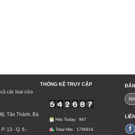
THỐNG KÊ TRUY CẬP
ĐĂN
 cả các loai cửa
Mỹ, Tân Thành, Bà
LIÊ
Hits Today : 947
. 13 - Q. 6 -
Total Hits : 1746816