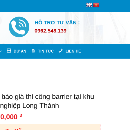
HỖ TRỢ TƯ VẤN :
0962.548.139
DỰ ÁN
TIN TỨC
LIÊN HỆ
báo giá thi công barrier tại khu
 nghiệp Long Thành
00,000
₫