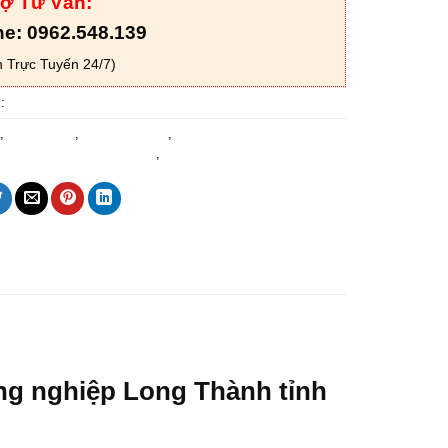
rợ Tư Vấn:
ne: 0962.548.139
 Trực Tuyến 24/7)
c:
THANH CHẮN BARRIER
,
barie bãi xe
,
giá thanh barie
,
lắp thanh chắn barie tại đồng
hanh chắn barie tại vũng tàu
,
trụ barie
ông nghiệp Long Thành tỉnh