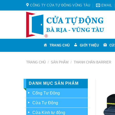
Skip
CÔNG TY CỬA TỰ ĐỘNG VŨNG TÀU
EMAIL
to
content
TRANG CHỦ
GIỚI THIỆU
CỬ
TRANG CHỦ
/
SẢN PHẨM
/
THANH CHẮN BARRIER
DANH MỤC SẢN PHẨM
Cổng Tự Động
Cửa Tự Động
Cửa Kính tự động