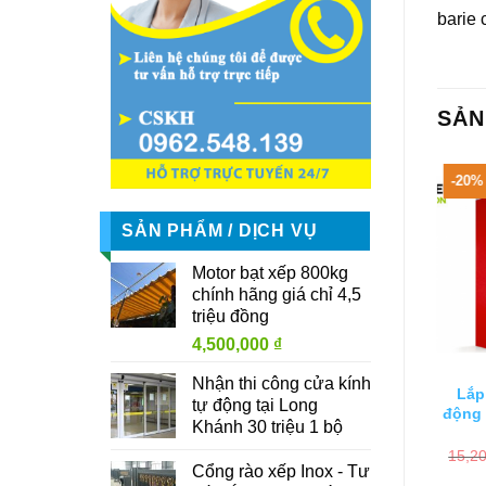
barie
SẢN
-20%
SẢN PHẨM / DỊCH VỤ
Motor bạt xếp 800kg
chính hãng giá chỉ 4,5
triệu đồng
4,500,000
₫
Nhận thi công cửa kính
Lắp
tự động tại Long
động 
Khánh 30 triệu 1 bộ
15,2
Cổng rào xếp Inox - Tư