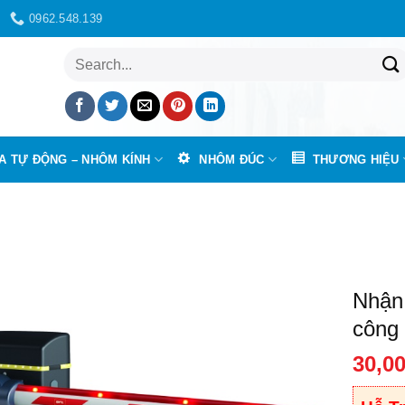
0962.548.139
Tìm
kiếm:
A TỰ ĐỘNG – NHÔM KÍNH
NHÔM ĐÚC
THƯƠNG HIỆU
Nhận 
công
30,0