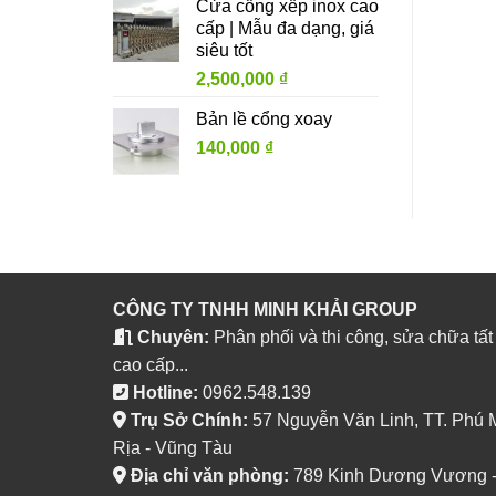
Cửa cổng xếp inox cao
cấp | Mẫu đa dạng, giá
siêu tốt
2,500,000
₫
Bản lề cổng xoay
140,000
₫
CÔNG TY TNHH MINH KHẢI GROUP
Chuyên:
Phân phối và thi công, sửa chữa tất
cao cấp...
Hotline:
0962.548.139
Trụ Sở Chính:
57 Nguyễn Văn Linh, TT. Phú 
Rịa - Vũng Tàu
Địa chỉ văn phòng:
789 Kinh Dương Vương - P