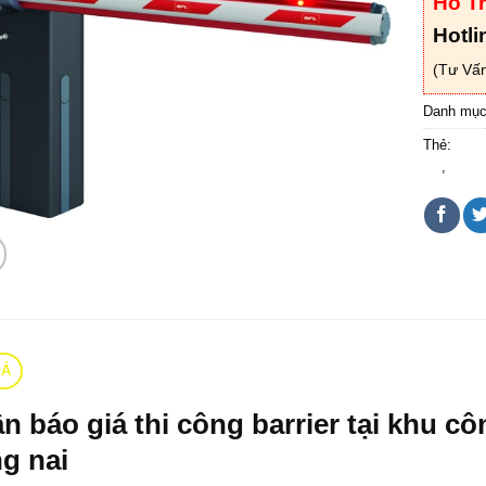
Hỗ T
Hotli
(Tư Vấn
Danh mụ
Thẻ:
barie
nai
,
lắp t
TẢ
n báo giá thi công barrier tại khu c
g nai