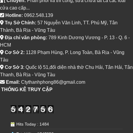
Chuyên:
Phân phối và thi công, sửa chữa tất cả các loai
cửa cao cấp...
Hotline:
0962.548.139
Trụ Sở Chính:
57 Nguyễn Văn Linh, TT. Phú Mỹ, Tân
Thành, Bà Rịa - Vũng Tàu
Địa chỉ văn phòng:
789 Kinh Dương Vương - P. 13 - Q. 6 -
HCM
Cơ Sở 2:
1128 Phạm Hùng, P. Long Toàn, Bà Rịa - Vũng
Tàu
Cơ Sở 3
: Quốc lộ 51,đối diện nhà thờ Chu Hải, Tân Hải, Tân
Thanh, Bà Rịa - Vũng Tàu
Email:
Ctythanhphong86@gmail.com
THỐNG KÊ TRUY CẬP
Hits Today : 1484