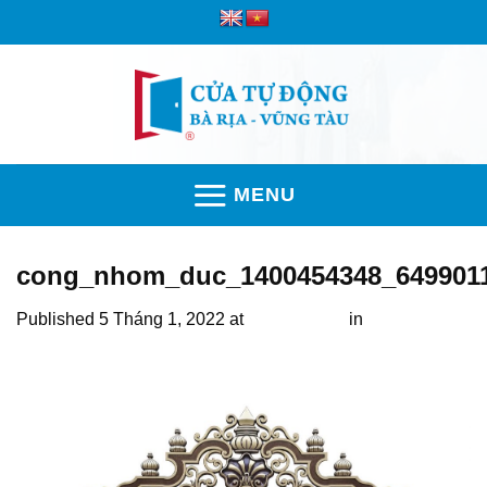
Skip
to
content
MENU
cong_nhom_duc_1400454348_649901
Published
5 Tháng 1, 2022
at
2048 × 1571
in
Thi công
hàng rào nhôm đúc tại Châu Đức, Vũng Tàu