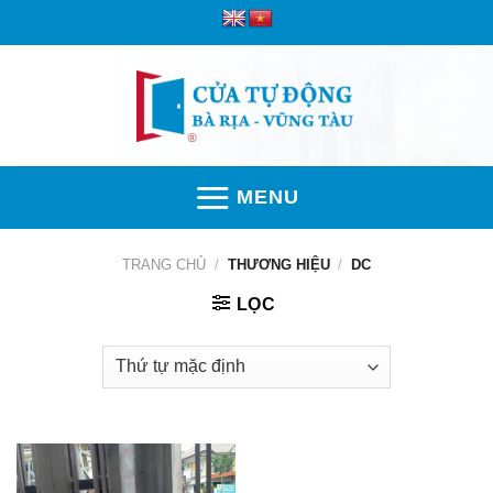
Skip
to
content
MENU
TRANG CHỦ
/
THƯƠNG HIỆU
/
DC
LỌC