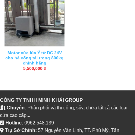
Motor cửa lùa Ý từ DC 24V
cho hệ cổng tải trọng 800kg
chính hãng
5,500,000
₫
CÔNG TY TNHH MINH KHẢI GROUP
Chuyên:
Phân phối và thi công, sửa chữa tất cả các loai
cửa cao cấp...
Hotline:
0962.548.139
Trụ Sở Chính:
57 Nguyễn Văn Linh, TT. Phú Mỹ, Tân