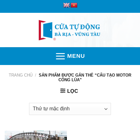
Skip
to
content
MENU
TRANG CHỦ
/
SẢN PHẨM ĐƯỢC GẮN THẺ “CẤU TẠO MOTOR
CỔNG LÙA”
LỌC