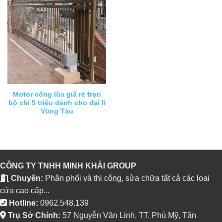
Motor cổng lùa giá rẻ trọn
bộ chỉ 5 triệu dành cho đại lí
Vũng Tàu
CÔNG TY TNHH MINH KHẢI GROUP
Chuyên:
Phân phối và thi công, sửa chữa tất cả các loai
cửa cao cấp...
Hotline:
0962.548.139
Trụ Sở Chính:
57 Nguyễn Văn Linh, TT. Phú Mỹ, Tân