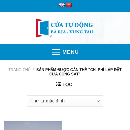
Skip
to
content
MENU
TRANG CHỦ
/
SẢN PHẨM ĐƯỢC GẮN THẺ “CHI PHÍ LẮP ĐẶT
CỬA CỔNG SẮT”
LỌC