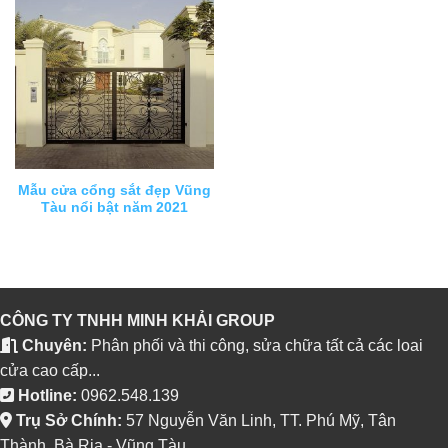
Mẫu cửa cổng sắt đẹp Vũng
Tàu nổi bật năm 2021
CÔNG TY TNHH MINH KHẢI GROUP
Chuyên:
Phân phối và thi công, sửa chữa tất cả các loai
cửa cao cấp...
Hotline:
0962.548.139
Trụ Sở Chính:
57 Nguyễn Văn Linh, TT. Phú Mỹ, Tân
Thành, Bà Rịa - Vũng Tàu