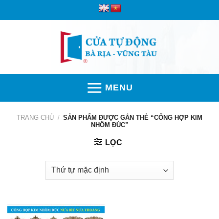
Skip
to
content
MENU
TRANG CHỦ
/
SẢN PHẨM ĐƯỢC GẮN THẺ “CỔNG HỢP KIM
NHÔM ĐÚC”
LỌC