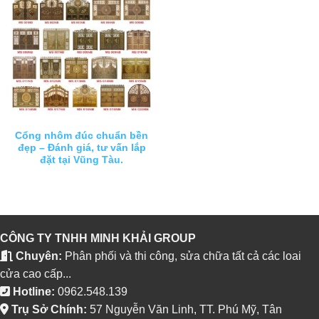
Cổng nhôm đúc chuẩn bền
đẹp – Đánh giá, tư vấn lắp
đặt tại Vũng Tàu.
CÔNG TY TNHH MINH KHẢI GROUP
Chuyên:
Phân phối và thi công, sửa chữa tất cả các loai
cửa cao cấp...
Hotline:
0962.548.139
Trụ Sở Chính:
57 Nguyễn Văn Linh, TT. Phú Mỹ, Tân