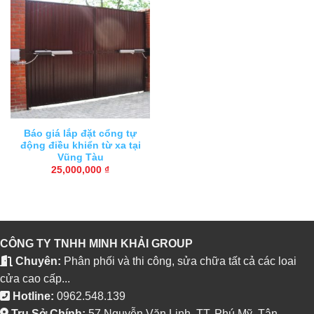
Báo giá lắp đặt cổng tự
động điều khiển từ xa tại
Vũng Tàu
25,000,000
₫
CÔNG TY TNHH MINH KHẢI GROUP
Chuyên:
Phân phối và thi công, sửa chữa tất cả các loai
cửa cao cấp...
Hotline:
0962.548.139
Trụ Sở Chính:
57 Nguyễn Văn Linh, TT. Phú Mỹ, Tân