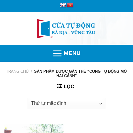
Skip
to
content
MENU
TRANG CHỦ
/
SẢN PHẨM ĐƯỢC GẮN THẺ “CỔNG TỤ ĐỘNG MỞ
HAI CÁNH”
LỌC