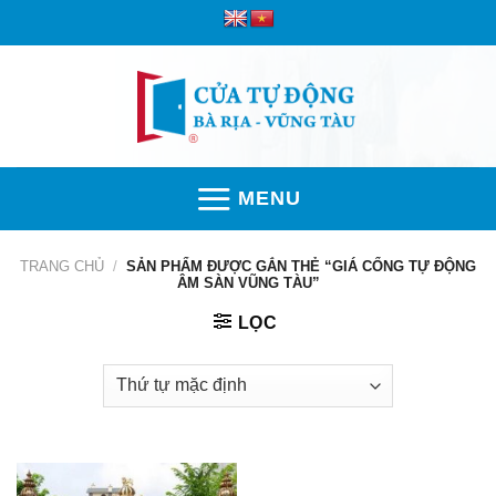
Skip
to
content
MENU
TRANG CHỦ
/
SẢN PHẨM ĐƯỢC GẮN THẺ “GIÁ CỔNG TỰ ĐỘNG
ÂM SÀN VŨNG TÀU”
LỌC