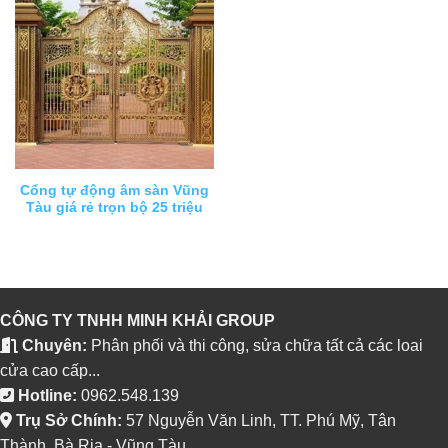
Cổng tự động âm sàn Vũng
Tàu giá rẻ trọn bộ 25 triệu
CÔNG TY TNHH MINH KHẢI GROUP
Chuyên:
Phân phối và thi công, sửa chữa tất cả các loai
cửa cao cấp...
Hotline:
0962.548.139
Trụ Sở Chính:
57 Nguyễn Văn Linh, TT. Phú Mỹ, Tân
Thành, Bà Rịa - Vũng Tàu