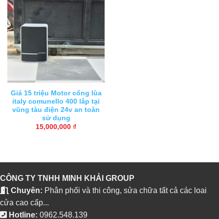
Giá 15 triệu Motor cổng lùa
italy comunello 400 lắp tại
vũng tàu điện 24v an toàn
sử dụng
15,000,000
₫
CÔNG TY TNHH MINH KHẢI GROUP
Chuyên:
Phân phối và thi công, sửa chữa tất cả các loai
cửa cao cấp...
Hotline:
0962.548.139