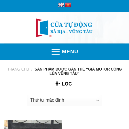
Skip
to
content
MENU
TRANG CHỦ
/
SẢN PHẨM ĐƯỢC GẮN THẺ “GIÁ MOTOR CỔNG
LÙA VŨNG TÀU”
LỌC