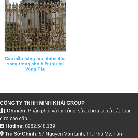
Các mẫu hàng rào nhôm đúc
sang trọng cho biệt thự tại
Vũng Tàu
CÔNG TY TNHH MINH KHẢI GROUP
Chuyên:
Phân phối và thi công, sửa chữa tất cả các loai
cửa cao cấp...
Hotline:
0962.548.139
Trụ Sở Chính:
57 Nguyễn Văn Linh, TT. Phú Mỹ, Tân