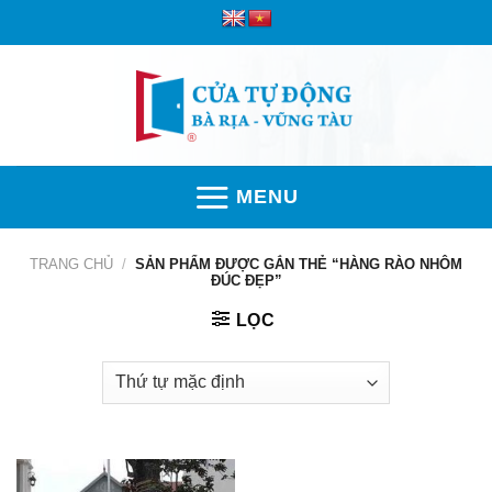
Skip
to
content
MENU
TRANG CHỦ
/
SẢN PHẨM ĐƯỢC GẮN THẺ “HÀNG RÀO NHÔM
ĐÚC ĐẸP”
LỌC