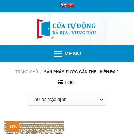
Skip
to
content
MENU
TRANG CHỦ
/
SẢN PHẨM ĐƯỢC GẮN THẺ “HIỆN ĐẠI”
LỌC
-11%