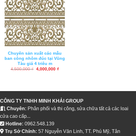
Chuyên sản xuất các mẫu
ban công nhôm đúc tại Vũng
Tàu giá 4 triêu m
Giá
Giá
4,500,000
₫
4,000,000
₫
gốc
hiện
là:
tại
4,500,000 ₫.
là:
4,000,000 ₫.
CÔNG TY TNHH MINH KHẢI GROUP
Chuyên:
Phân phối và thi công, sửa chữa tất cả các loai
cửa cao cấp...
Hotline:
0962.548.139
Trụ Sở Chính:
57 Nguyễn Văn Linh, TT. Phú Mỹ, Tân