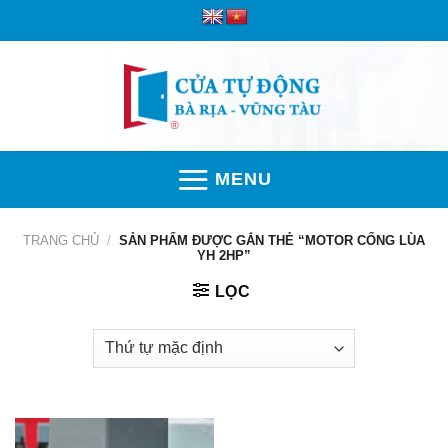
Skip
to
content
MENU
TRANG CHỦ
/
SẢN PHẨM ĐƯỢC GẮN THẺ “MOTOR CỔNG LÙA
YH 2HP”
LỌC