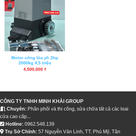
Motor cổng lùa yh 2hp
2000kg 4,5 triệu
4,500,000
₫
CÔNG TY TNHH MINH KHẢI GROUP
Chuyên:
Phân phối và thi công, sửa chữa tất cả các loai
cửa cao cấp...
Hotline:
0962.548.139
Trụ Sở Chính:
57 Nguyễn Văn Linh, TT. Phú Mỹ, Tân