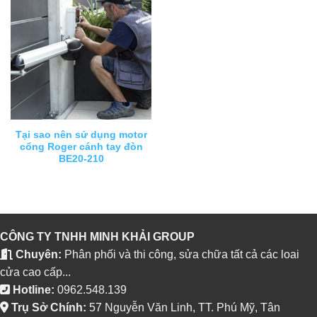
Tại sao nên sử dụng motor
cổng Roger cánh tay đòn
BE20-210
CÔNG TY TNHH MINH KHẢI GROUP
Chuyên:
Phân phối và thi công, sửa chữa tất cả các loai
cửa cao cấp...
Hotline:
0962.548.139
Trụ Sở Chính:
57 Nguyễn Văn Linh, TT. Phú Mỹ, Tân