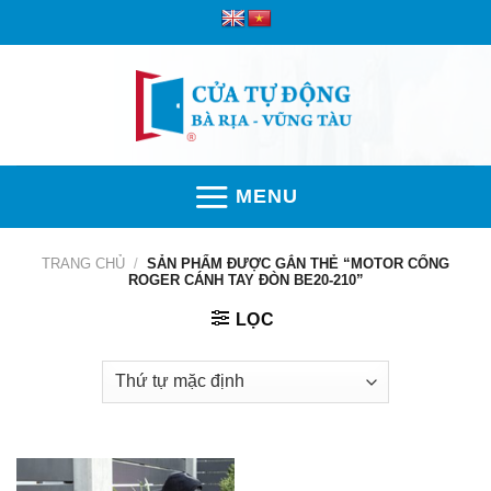
Skip
to
content
MENU
TRANG CHỦ
/
SẢN PHẨM ĐƯỢC GẮN THẺ “MOTOR CỔNG
ROGER CÁNH TAY ĐÒN BE20-210”
LỌC