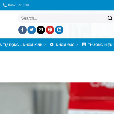
0962.548.139
Tìm
kiếm:
A TỰ ĐỘNG – NHÔM KÍNH
NHÔM ĐÚC
THƯƠNG HIỆU
ì sao nên chọn motor cổng YH cho hệ thống cửa tự động?