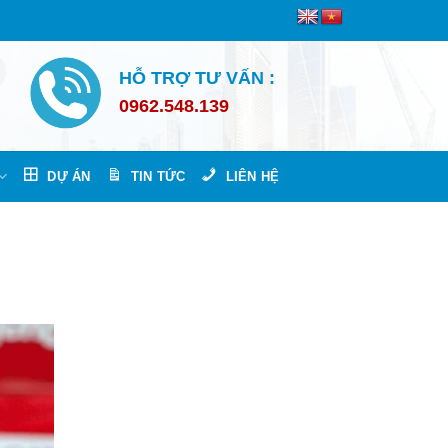
HỖ TRỢ TƯ VẤN :
0962.548.139
DỰ ÁN
TIN TỨC
LIÊN HỆ