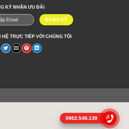
G KÝ NHẬN ƯU ĐÃI
N HỆ TRỰC TIẾP VỚI CHÚNG TÔI
0962.548.139