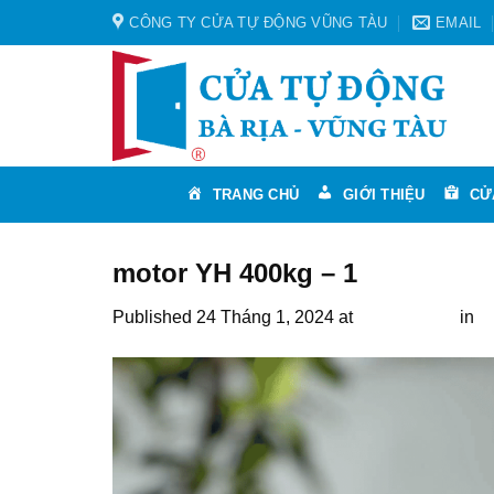
Skip
CÔNG TY CỬA TỰ ĐỘNG VŨNG TÀU
EMAIL
to
content
TRANG CHỦ
GIỚI THIỆU
CỬ
motor YH 400kg – 1
Published
24 Tháng 1, 2024
at
1587 × 2245
in
V