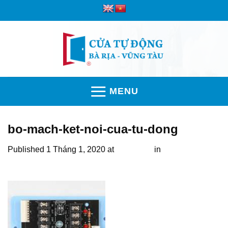
Skip
to
content
MENU
bo-mach-ket-noi-cua-tu-dong
Published
1 Tháng 1, 2020
at
192 × 177
in
Lắp đặt thiết bị
cảm biến của cửa tự động tại Bà Rịa Vũng Tàu