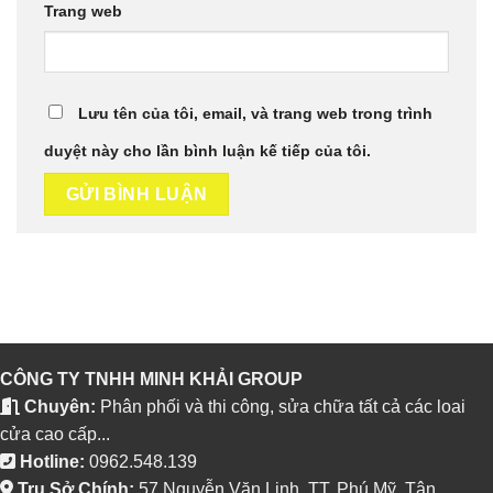
Trang web
Lưu tên của tôi, email, và trang web trong trình
duyệt này cho lần bình luận kế tiếp của tôi.
CÔNG TY TNHH MINH KHẢI GROUP
Chuyên:
Phân phối và thi công, sửa chữa tất cả các loai
cửa cao cấp...
Hotline:
0962.548.139
Trụ Sở Chính:
57 Nguyễn Văn Linh, TT. Phú Mỹ, Tân