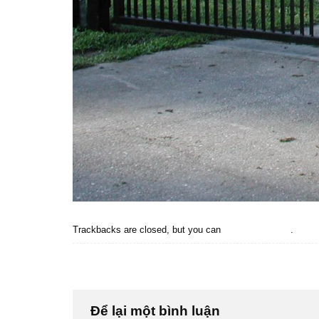
Trackbacks are closed, but you can
post a comment
.
←
Previous
Next
→
Để lại một bình luận