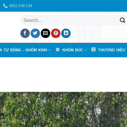
0962.548.139
Tìm
kiếm:
A TỰ ĐỘNG – NHÔM KÍNH
NHÔM ĐÚC
THƯƠNG HIỆU
Lắp đặt trọn bộ cửa cổng tự động Long Khánh giá từ 12 triệu