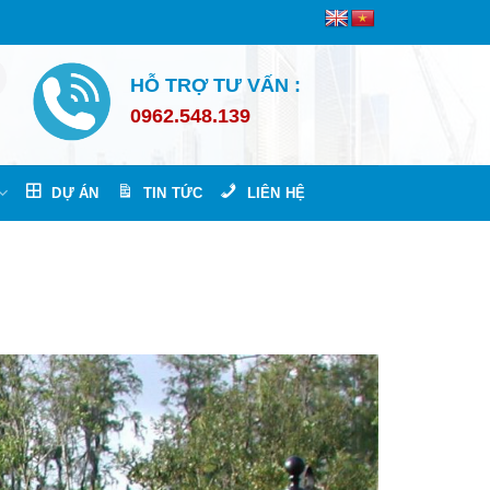
HỖ TRỢ TƯ VẤN :
0962.548.139
DỰ ÁN
TIN TỨC
LIÊN HỆ