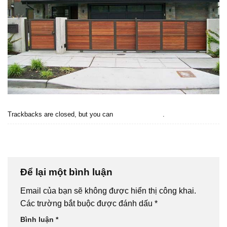
Trackbacks are closed, but you can
post a comment
.
←
Previous
Next
→
Để lại một bình luận
Email của bạn sẽ không được hiển thị công khai.
Các trường bắt buộc được đánh dấu
*
Bình luận
*