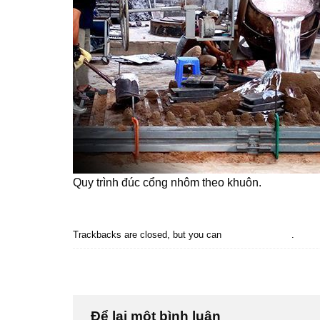
Quy trình đúc cổng nhôm theo khuôn.
Trackbacks are closed, but you can
post a comment
.
←
Previous
Next
→
Để lại một bình luận