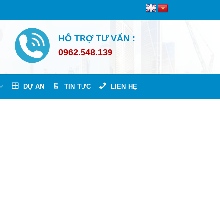
HỖ TRỢ TƯ VẤN :
0962.548.139
DỰ ÁN
TIN TỨC
LIÊN HỆ
ại Vũng Tàu.