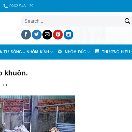
0962.548.139
Tìm
kiếm:
A TỰ ĐỘNG – NHÔM KÍNH
NHÔM ĐÚC
THƯƠNG HIỆU
o khuôn.
7
in
Cổng nhôm đúc chuẩn bền đẹp – Đánh giá, tư vấn lắp đặt t