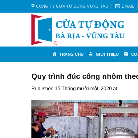
Skip
CÔNG TY CỬA TỰ ĐỘNG VŨNG TÀU
EMAIL
to
content
TRANG CHỦ
GIỚI THIỆU
CỬ
Quy trình đúc cổng nhôm the
Published
15 Tháng mười một, 2020
at
600 × 36