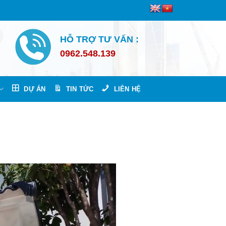
HỖ TRỢ TƯ VẤN :
0962.548.139
DỰ ÁN
TIN TỨC
LIÊN HỆ
u