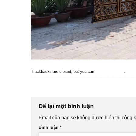
Trackbacks are closed, but you can
post a comment
.
←
Previous
Next
→
Để lại một bình luận
Email của bạn sẽ không được hiển thị công k
Bình luận
*