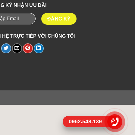
G KÝ NHẬN ƯU ĐÃI
N HỆ TRỰC TIẾP VỚI CHÚNG TÔI
0962.548.139