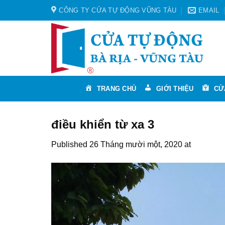
Skip
CÔNG TY CỬA TỰ ĐỘNG VŨNG TÀU
EMAIL
to
content
TRANG CHỦ
GIỚI THIỆU
CỬ
điều khiển từ xa 3
Published
26 Tháng mười một, 2020
at
1024 × 7