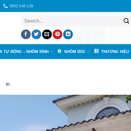
0962.548.139
Tìm
kiếm:
A TỰ ĐỘNG – NHÔM KÍNH
NHÔM ĐÚC
THƯƠNG HIỆU
68
in
Báo giá lắp đặt cổng tự động điều khiển từ xa tại Vũng Tà