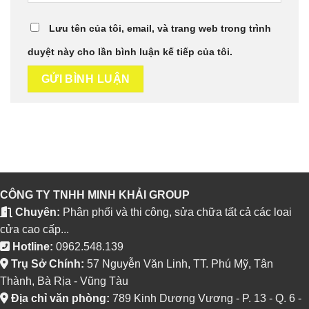
Lưu tên của tôi, email, và trang web trong trình
duyệt này cho lần bình luận kế tiếp của tôi.
CÔNG TY TNHH MINH KHẢI GROUP
Chuyên:
Phân phối và thi công, sửa chữa tất cả các loai
cửa cao cấp...
Hotline:
0962.548.139
Trụ Sở Chính:
57 Nguyễn Văn Linh, TT. Phú Mỹ, Tân
Thành, Bà Rịa - Vũng Tàu
Địa chỉ văn phòng:
789 Kinh Dương Vương - P. 13 - Q. 6 -