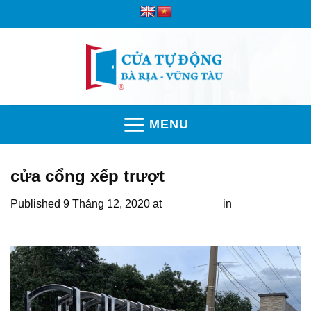
Skip
to
content
MENU
cửa cổng xếp trượt
Published
9 Tháng 12, 2020
at
1280 × 960
in
Đơn vị lắp
đặt cổng xếp tự động tại trường học uy tín nhất