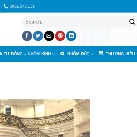
0962.548.139
Tìm
kiếm:
A TỰ ĐỘNG – NHÔM KÍNH
NHÔM ĐÚC
THƯƠNG HIỆU
 thang nhôm đúc – Nét đẹp nghệ thuật trong ngôi nhà