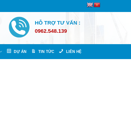
HỖ TRỢ TƯ VẤN :
0962.548.139
DỰ ÁN
TIN TỨC
LIÊN HỆ