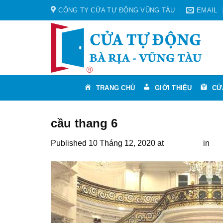
Skip
CÔNG TY CỬA TỰ ĐỘNG VŨNG TÀU
EMAIL
to
content
TRANG CHỦ
GIỚI THIỆU
CỬ
cầu thang 6
Published
10 Tháng 12, 2020
at
640 × 358
in
Cầu