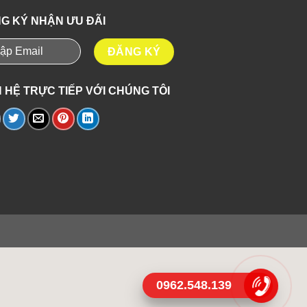
G KÝ NHẬN ƯU ĐÃI
N HỆ TRỰC TIẾP VỚI CHÚNG TÔI
0962.548.139