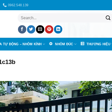
0962.548.139
Tìm
kiếm:
A TỰ ĐỘNG – NHÔM KÍNH
NHÔM ĐÚC
THƯƠNG HIỆU
1c13b
sao nên sử dụng motor cổng Roger cánh tay đòn BE20-210