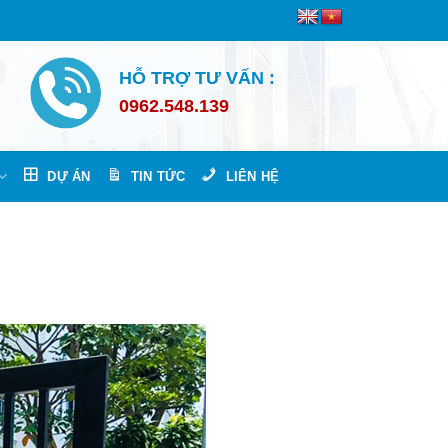
HỖ TRỢ TƯ VẤN :
0962.548.139
DỰ ÁN
TIN TỨC
LIÊN HỆ