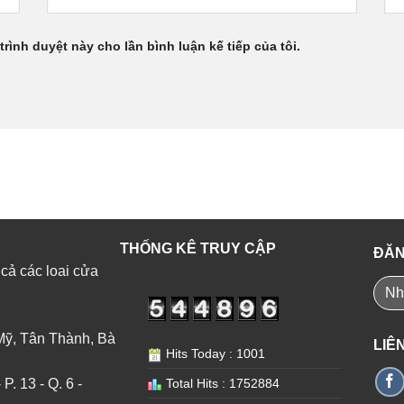
trình duyệt này cho lần bình luận kế tiếp của tôi.
THỐNG KÊ TRUY CẬP
ĐĂN
 cả các loai cửa
Mỹ, Tân Thành, Bà
LIÊ
Hits Today : 1001
. 13 - Q. 6 -
Total Hits : 1752884