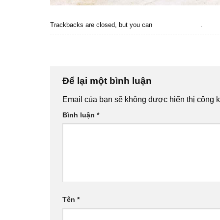
Trackbacks are closed, but you can
post a comment
.
←
Previous
Next
→
Để lại một bình luận
Email của bạn sẽ không được hiển thị công k
Bình luận
*
Tên
*