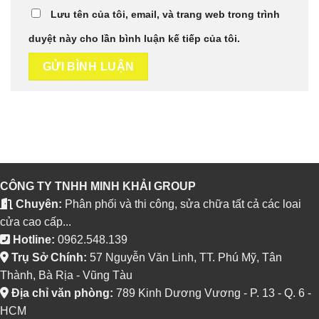
Lưu tên của tôi, email, và trang web trong trình
duyệt này cho lần bình luận kế tiếp của tôi.
CÔNG TY TNHH MINH KHẢI GROUP
Chuyên:
Phân phối và thi công, sửa chữa tất cả các loai
cửa cao cấp...
Hotline:
0962.548.139
Trụ Sở Chính:
57 Nguyễn Văn Linh, TT. Phú Mỹ, Tân
Thành, Bà Rịa - Vũng Tàu
Địa chỉ văn phòng:
789 Kinh Dương Vương - P. 13 - Q. 6 -
HCM