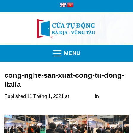
Skip
to
content
MENU
cong-nghe-san-xuat-cong-tu-dong-
italia
Published
11 Tháng 1, 2021
at
1206 × 602
in
Báo giá cổng
âm sàn Roger không chổi than BR21-362