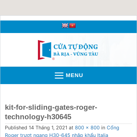
Skip
to
content
MENU
kit-for-sliding-gates-roger-
technology-h30645
Published
14 Tháng 1, 2021
at
800 × 800
in
Cổng
Roger trượt ngang H30-645 nhập khẩu Italia