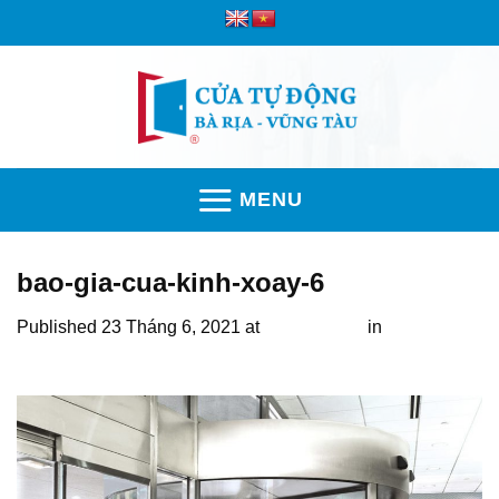
Skip
to
content
MENU
bao-gia-cua-kinh-xoay-6
Published
23 Tháng 6, 2021
at
1024 × 1024
in
Báo giá
cửa kính xoay mới nhất trên thị trường hiện nay