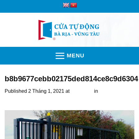
Skip
to
content
MENU
b8b9677cebb02175ded814ce8c9d6304
Published
2 Tháng 1, 2021
at
600 × 375
in
Đánh giá dòng
motor cổng Roger Vũng Tàu chất lượng