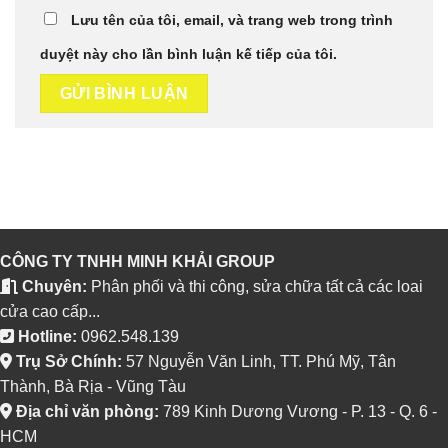
Lưu tên của tôi, email, và trang web trong trình
duyệt này cho lần bình luận kế tiếp của tôi.
CÔNG TY TNHH MINH KHẢI GROUP
Chuyên:
Phân phối và thi công, sửa chữa tất cả các loai
cửa cao cấp...
Hotline:
0962.548.139
Trụ Sở Chính:
57 Nguyễn Văn Linh, TT. Phú Mỹ, Tân
Thành, Bà Rịa - Vũng Tàu
Địa chỉ văn phòng:
789 Kinh Dương Vương - P. 13 - Q. 6 -
HCM