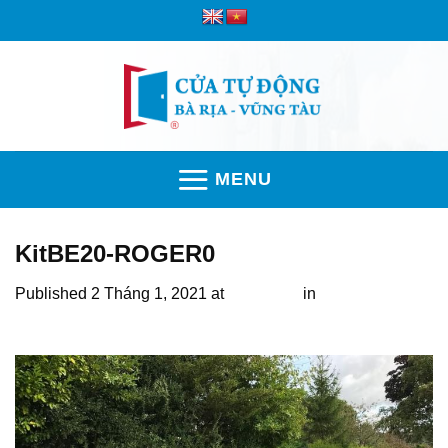
Skip
to
content
MENU
KitBE20-ROGER0
Published
2 Tháng 1, 2021
at
714 × 535
in
Đánh giá dòng
motor cổng Roger Vũng Tàu chất lượng