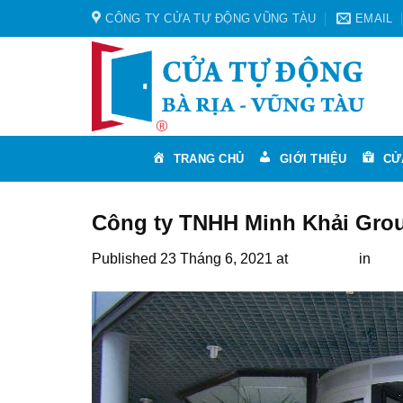
Skip
CÔNG TY CỬA TỰ ĐỘNG VŨNG TÀU
EMAIL
to
content
TRANG CHỦ
GIỚI THIỆU
CỬ
Công ty TNHH Minh Khải Grou
Published
23 Tháng 6, 2021
at
800 × 600
in
Giá 