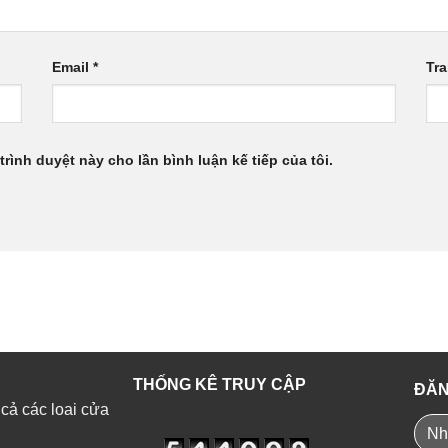
Email
*
Tr
trình duyệt này cho lần bình luận kế tiếp của tôi.
THỐNG KÊ TRUY CẬP
ĐĂN
 cả các loai cửa