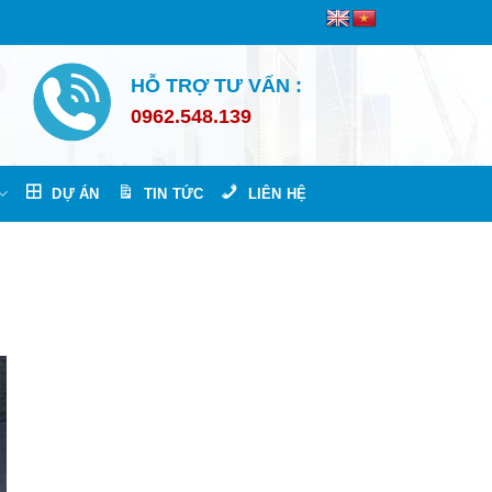
HỖ TRỢ TƯ VẤN :
0962.548.139
DỰ ÁN
TIN TỨC
LIÊN HỆ