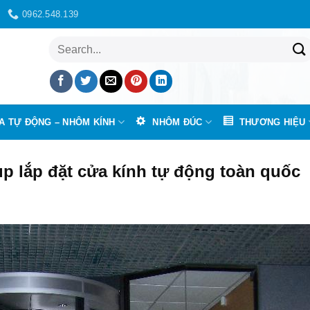
0962.548.139
Tìm
kiếm:
A TỰ ĐỘNG – NHÔM KÍNH
NHÔM ĐÚC
THƯƠNG HIỆU
p lắp đặt cửa kính tự động toàn quốc
cửa xoay tròn tự động mới nhất năm 2021 là bao nhiêu?