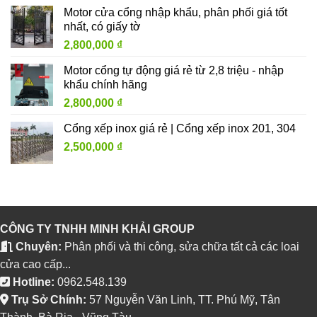
Motor cửa cổng nhập khẩu, phân phối giá tốt
nhất, có giấy tờ
2,800,000
₫
Motor cổng tự động giá rẻ từ 2,8 triệu - nhập
khẩu chính hãng
2,800,000
₫
Cổng xếp inox giá rẻ | Cổng xếp inox 201, 304
2,500,000
₫
CÔNG TY TNHH MINH KHẢI GROUP
Chuyên:
Phân phối và thi công, sửa chữa tất cả các loai
cửa cao cấp...
Hotline:
0962.548.139
Trụ Sở Chính:
57 Nguyễn Văn Linh, TT. Phú Mỹ, Tân