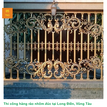
05
TH1
Thi công hàng rào nhôm đúc tại Long Điền, Vũng Tàu