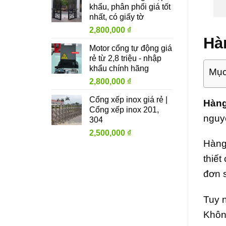
khẩu, phân phối giá tốt
nhất, có giấy tờ
2,800,000
₫
Hà
Motor cổng tự động giá
rẻ từ 2,8 triệu - nhập
khẩu chính hãng
Mục
2,800,000
₫
Cổng xếp inox giá rẻ |
Hàng
Cổng xếp inox 201,
nguyê
304
2,500,000
₫
Hàng 
thiết
đơn 
Tuy n
Khôn