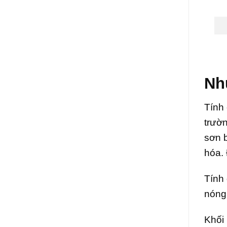
Nh
Tính 
trườ
sơn 
hóa. 
Tính 
nóng
Khối 