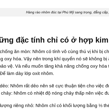
Hàng rào nhôm đúc tại Phú Mỹ sang trọng, đẳng cấp, t
ững đặc tính chỉ có ở hợp ki
chống ăn mòn: Nhôm có tính vô cùng thú vị khi bị c
ng oxy hóa. Vậy nên trong khí quyển nó sẽ không b
bảo vệ. Và nếu muốn tăng khả năng chống oxy hóa th
Để làm dày lớp oxit nhôm.
dẻo: Nhôm rất dẻo nên sẽ cực thuận tiện cho việc đúc
 chảy: Nhôm có nhiệt độ nóng chảy thấp nên việc đ
lượng riêng nhỏ: Nhôm chỉ có khối lượng bằng ⅓ thép