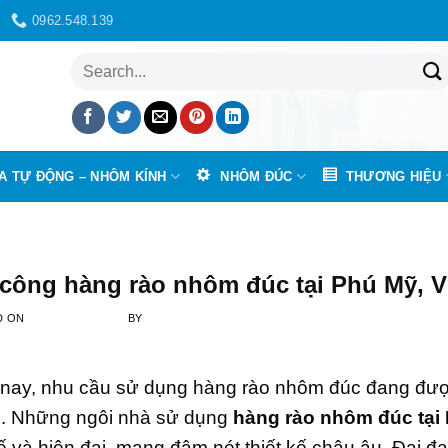
0962.548.139
Tìm
kiếm:
A TỰ ĐỘNG – NHÔM KÍNH
NHÔM ĐÚC
THƯƠNG HIỆU
C
 công hàng rào nhôm đúc tại Phú Mỹ, 
D ON
5 THÁNG 1, 2022
BY
MR PHONG
 nay, nhu cầu sử dụng hàng rào nhôm đúc đang đượ
. Những ngôi nhà sử dụng
hàng rào nhôm đúc tại
tế và hiện đại, mang đậm nét thiết kế châu âu. Đại đa