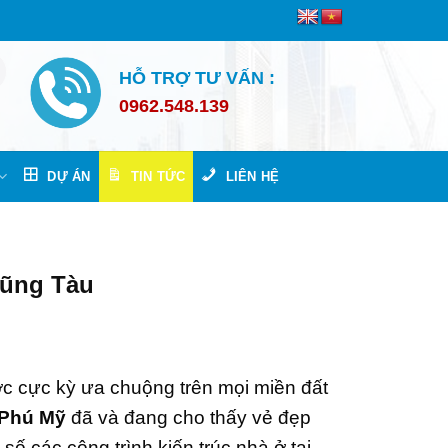
HỖ TRỢ TƯ VẤN :
0962.548.139
DỰ ÁN
TIN TỨC
LIÊN HỆ
Vũng Tàu
c cực kỳ ưa chuộng trên mọi miền đất
 Phú Mỹ
đã và đang cho thấy vẻ đẹp
 số các công trình kiến trúc nhà ở tại