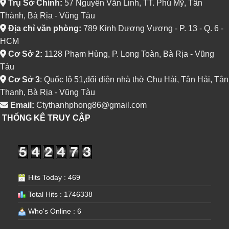
Trụ Sở Chính:
57 Nguyễn Văn Linh, TT. Phú Mỹ, Tân
Thành, Bà Rịa - Vũng Tàu
Địa chỉ văn phòng:
789 Kinh Dương Vương - P. 13 - Q. 6 -
HCM
Cơ Sở 2:
1128 Phạm Hùng, P. Long Toàn, Bà Rịa - Vũng
Tàu
Cơ Sở 3
: Quốc lộ 51,đối diện nhà thờ Chu Hải, Tân Hải, Tân
Thanh, Bà Rịa - Vũng Tàu
Email:
Ctythanhphong86@gmail.com
THỐNG KÊ TRUY CẬP
Hits Today : 469
Total Hits : 1746338
Who's Online : 6