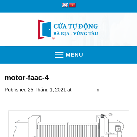
Skip
to
content
MENU
motor-faac-4
Published
25 Tháng 1, 2021
at
648 × 408
in
Tại sao bạn
nên chọn Motor Faac cánh tay đòn cho cửa cổng?